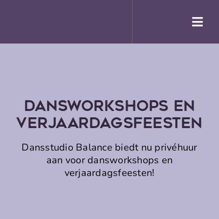
Skip
to
Togg
content
Navi
Hom
Abo
Roos
Dansworkshops En
Less
Verjaardagsfeesten
Prijz
Dansstudio Balance biedt nu privéhuur
Insch
aan voor dansworkshops en
Nie
verjaardagsfeesten!
Stud
Merc