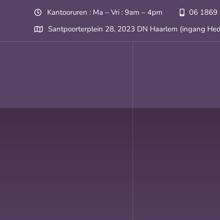
Skip
Kantooruren : Ma – Vri : 9am – 4pm
06 1869
to
Santpoorterplein 28, 2023 DN Haarlem (ingang Hed
content