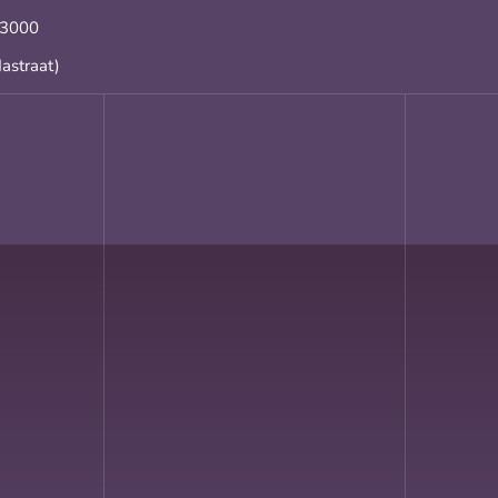
 3000
astraat)